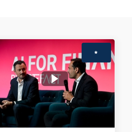
Sep 14, 2023
10:17 AM CEST
-
10:29 AM CEST
Mainstage
🇫🇷 L’Intelligence Artificielle (IA) est-
elle synonyme d’une relation client
réussie ?